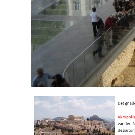
Det gnäll
Akropoli
var det f
dessutom 