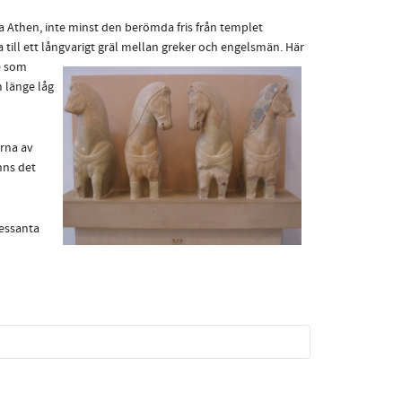
a Athen, inte minst den berömda fris från templet
a till ett långvarigt gräl mellan greker och engelsmän. Här
e som
 länge låg
erna av
nns det
ressanta