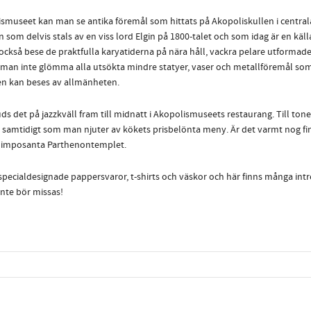
ismuseet kan man se antika föremål som hittats på Akopoliskullen i central
 som delvis stals av en viss lord Elgin på 1800-talet och som idag är en käll
ckså bese de praktfulla karyatiderna på nära håll,
vackra pelare utformad
r man inte glömma alla utsökta mindre statyer, vaser och metallföremål som
en kan beses av allmänheten.
ds det på jazzkväll fram till midnatt i Akopolismuseets restaurang. Till ton
amtidigt som man njuter av kökets prisbelönta meny. Är det varmt nog fi
t imposanta Parthenontemplet.
specialdesignade pappersvaror, t-shirts och väskor och här finns många int
nte bör missas!